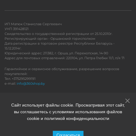
ИП Матюк Станислав Сергеевич
УНП 391428121
Свидетельство о государственной регистрации от 25.10.2010г.
Регистрирующий орган - Оршанский горисполком
Дата регистрации в торговом реестре Республики Беларусь -
15.12.2014г.
Юридический адрес: 211382, г. Орша, ул. Перекопская, 14-90
Адрес для почтовых отправлений: 220104, ул. Петра Глебки 11/1, п/я 71
Гарантийное и сервисное обслуживание, разрешение вопросов
покупателей:
Тел. +375295299191
e-mail:
info@360shop.by
Версия для печати
Сайт использует файлы cookie. Просматривая этот сайт,
вы соглашаетесь с условиями использования файлов
cookie и политикой конфиденциальности
Согласиться