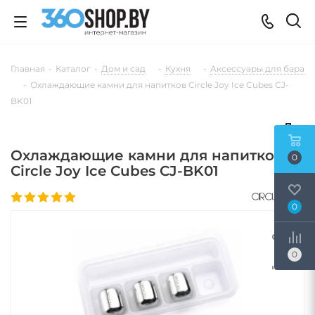
Главная
-
Каталог
-
Дом и сад
-
Кухня
-
Аксессуары для бара
-
Охлаждающие камни для напитков Circle Joy Ice Cubes CJ-
BK01
Охлаждающие камни для напитков
0
Circle Joy Ice Cubes CJ-BK01
0
0