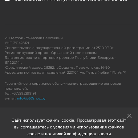
ИП Матюк Станислав Сергеевич
УНП 391428121
Свидетельство о государственной регистрации от 25.10.2010г.
Регистрирующий орган - Оршанский горисполком
Дата регистрации в торговом реестре Республики Беларусь -
15.12.2014г.
Юридический адрес: 211382, г. Орша, ул. Перекопская, 14-90
Адрес для почтовых отправлений: 220104, ул. Петра Глебки 11/1, п/я 71
Гарантийное и сервисное обслуживание, разрешение вопросов
покупателей:
Тел. +375295299191
e-mail:
info@360shop.by
Версия для печати
Сайт использует файлы cookie. Просматривая этот сайт,
вы соглашаетесь с условиями использования файлов
cookie и политикой конфиденциальности