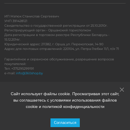
ИП Матюк Станислав Сергеевич
УНП 391428121
Свидетельство о государственной регистрации от 25.10.2010г.
Регистрирующий орган - Оршанский горисполком
Дата регистрации в торговом реестре Республики Беларусь -
15.12.2014г.
Юридический адрес: 211382, г. Орша, ул. Перекопская, 14-90
Адрес для почтовых отправлений: 220104, ул. Петра Глебки 11/1, п/я 71
Гарантийное и сервисное обслуживание, разрешение вопросов
покупателей:
Тел. +375295299191
e-mail:
info@360shop.by
Версия для печати
Сайт использует файлы cookie. Просматривая этот сайт,
вы соглашаетесь с условиями использования файлов
cookie и политикой конфиденциальности
Согласиться