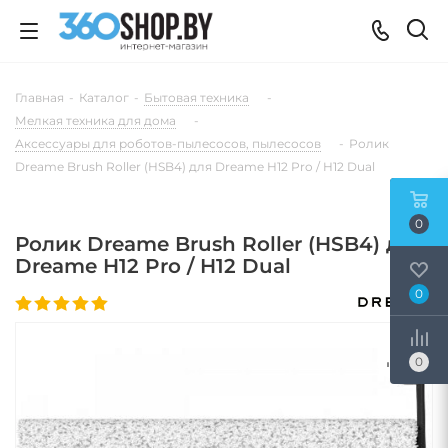
Главная
-
Каталог
-
Бытовая техника
-
Мелкая техника для дома
-
Аксессуары для роботов-пылесосов, пылесосов
-
Ролик
Dreame Brush Roller (HSB4) для Dreame H12 Pro / H12 Dual
0
Ролик Dreame Brush Roller (HSB4) для
Dreame H12 Pro / H12 Dual
0
0