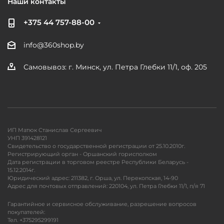
Наши контакты
+375 44 757-88-00
info@360shop.by
Самовывоз: г. Минск, ул. Петра Глебки 11/1, оф. 205
ИП Матюк Станислав Сергеевич
УНП 391428121
Свидетельство о государственной регистрации от 25.10.2010г.
Регистрирующий орган - Оршанский горисполком
Дата регистрации в торговом реестре Республики Беларусь -
15.12.2014г.
Юридический адрес: 211382, г. Орша, ул. Перекопская, 14-90
Адрес для почтовых отправлений: 220104, ул. Петра Глебки 11/1, п/я 71
Гарантийное и сервисное обслуживание, разрешение вопросов
покупателей:
Тел. +375295299191