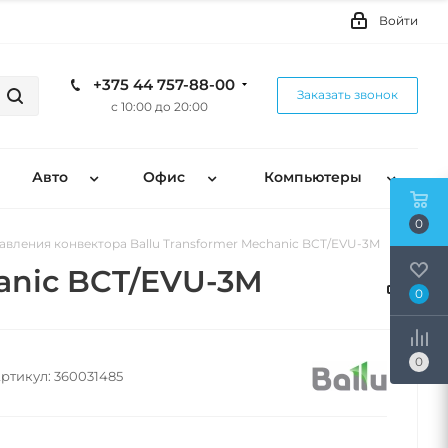
Войти
+375 44 757-88-00
Заказать звонок
с 10:00 до 20:00
Авто
Офис
Компьютеры
0
авления конвектора Ballu Transformer Mechanic BCT/EVU-3M
anic BCT/EVU-3M
0
0
ртикул:
360031485