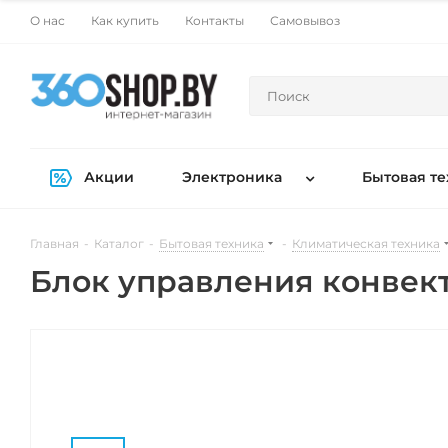
О нас
Как купить
Контакты
Самовывоз
Акции
Электроника
Бытовая те
Главная
-
Каталог
-
Бытовая техника
-
Климатическая техника
Блок управления конвект