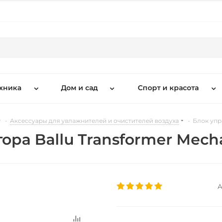
хника
Дом и сад
Спорт и красота
-
Аксессуары для увлажнителей и очистителей воздуха
-
Блок упр
ора Ballu Transformer Mech
А