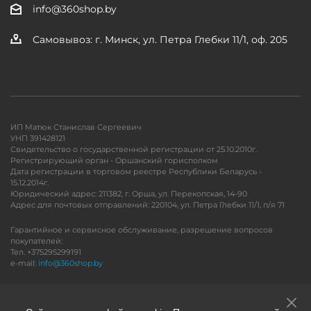
info@360shop.by
Самовывоз: г. Минск, ул. Петра Глебки 11/1, оф. 205
ИП Матюк Станислав Сергеевич
УНП 391428121
Свидетельство о государственной регистрации от 25.10.2010г.
Регистрирующий орган - Оршанский горисполком
Дата регистрации в торговом реестре Республики Беларусь -
15.12.2014г.
Юридический адрес: 211382, г. Орша, ул. Перекопская, 14-90
Адрес для почтовых отправлений: 220104, ул. Петра Глебки 11/1, п/я 71
Гарантийное и сервисное обслуживание, разрешение вопросов
покупателей:
Тел. +375295299191
e-mail:
info@360shop.by
Версия для печати