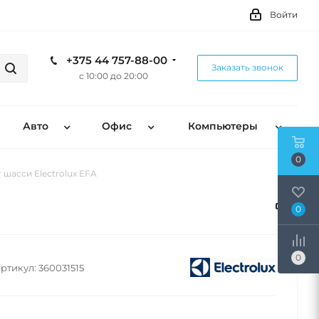
Войти
+375 44 757-88-00
Заказать звонок
с 10:00 до 20:00
Авто
Офис
Компьютеры
0
 шасси Electrolux EFA
0
0
ртикул:
360031515