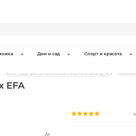
хника
Дом и сад
Спорт и красота
-
Аксессуары для увлажнителей и очистителей воздуха
-
Комплект
x EFA
А