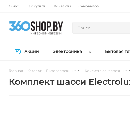
О нас
Как купить
Контакты
Самовывоз
Акции
Электроника
Бытовая те
Главная
-
Каталог
-
Бытовая техника
-
Климатическая техника
Комплект шасси Electrolu