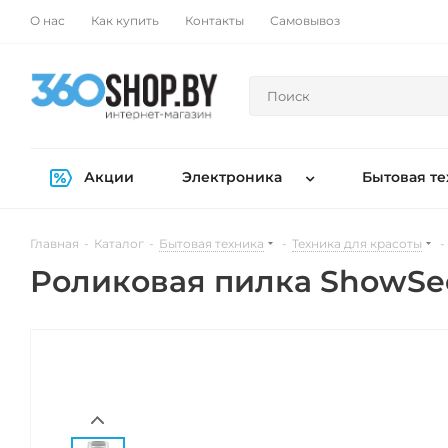
О нас
Как купить
Контакты
Самовывоз
Акции
Электроника
Бытовая те
Главная
-
Каталог
-
Бытовая техника
-
Техника для красоты
-
Роликовая пилка ShowSee 