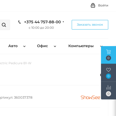
Войти
+375 44 757-88-00
Заказать звонок
с 10:00 до 20:00
Авто
Офис
Компьютеры
0
ctric Pedicure B1-W
0
0
ртикул:
360037378