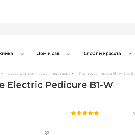
хника
Дом и сад
Спорт и красота
Аппараты для маникюра и педикюра
-
Роликовая пилка ShowSee Ele
Electric Pedicure B1-W
А