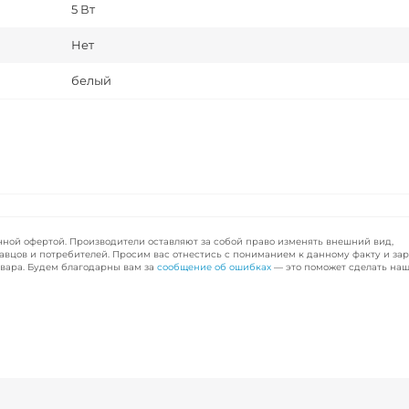
5 Вт
Нет
белый
чной офертой. Производители оставляют за собой право изменять внешний вид,
авцов и потребителей. Просим вас отнестись с пониманием к данному факту и за
вара. Будем благодарны вам за
сообщение об ошибках
— это поможет сделать наш