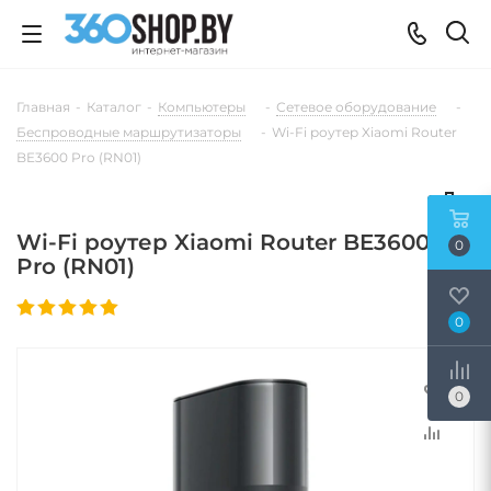
Главная
-
Каталог
-
Компьютеры
-
Сетевое оборудование
-
Беспроводные маршрутизаторы
-
Wi-Fi роутер Xiaomi Router
BE3600 Pro (RN01)
Wi-Fi роутер Xiaomi Router BE3600
0
Pro (RN01)
0
0