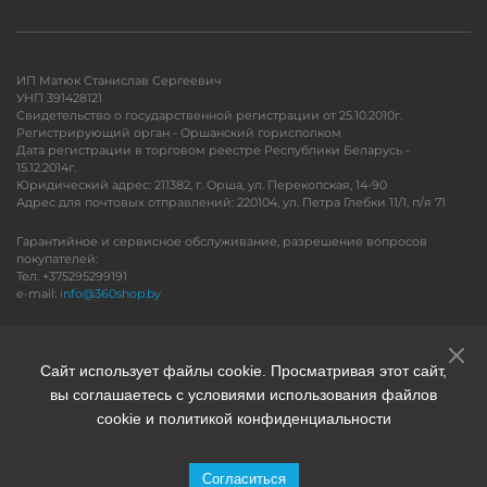
ИП Матюк Станислав Сергеевич
УНП 391428121
Свидетельство о государственной регистрации от 25.10.2010г.
Регистрирующий орган - Оршанский горисполком
Дата регистрации в торговом реестре Республики Беларусь -
15.12.2014г.
Юридический адрес: 211382, г. Орша, ул. Перекопская, 14-90
Адрес для почтовых отправлений: 220104, ул. Петра Глебки 11/1, п/я 71
Гарантийное и сервисное обслуживание, разрешение вопросов
покупателей:
Тел. +375295299191
e-mail:
info@360shop.by
Версия для печати
Сайт использует файлы cookie. Просматривая этот сайт,
вы соглашаетесь с условиями использования файлов
cookie и политикой конфиденциальности
Согласиться