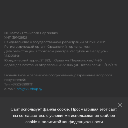
ИП Матюк Станислав Сергеевич
УНП 391428121
Свидетельство о государственной регистрации от 25.10.2010г.
Регистрирующий орган - Оршанский горисполком
Дата регистрации в торговом реестре Республики Беларусь -
15.12.2014г.
Юридический адрес: 211382, г. Орша, ул. Перекопская, 14-90
Адрес для почтовых отправлений: 220104, ул. Петра Глебки 11/1, п/я 71
Гарантийное и сервисное обслуживание, разрешение вопросов
покупателей:
Тел. +375295299191
e-mail:
info@360shop.by
Версия для печати
Сайт использует файлы cookie. Просматривая этот сайт,
вы соглашаетесь с условиями использования файлов
cookie и политикой конфиденциальности