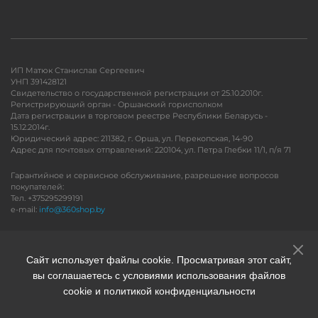
ИП Матюк Станислав Сергеевич
УНП 391428121
Свидетельство о государственной регистрации от 25.10.2010г.
Регистрирующий орган - Оршанский горисполком
Дата регистрации в торговом реестре Республики Беларусь -
15.12.2014г.
Юридический адрес: 211382, г. Орша, ул. Перекопская, 14-90
Адрес для почтовых отправлений: 220104, ул. Петра Глебки 11/1, п/я 71
Гарантийное и сервисное обслуживание, разрешение вопросов
покупателей:
Тел. +375295299191
e-mail:
info@360shop.by
Версия для печати
Сайт использует файлы cookie. Просматривая этот сайт,
вы соглашаетесь с условиями использования файлов
cookie и политикой конфиденциальности