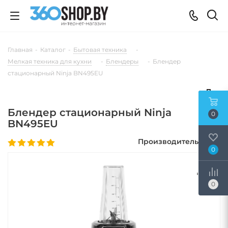
Главная
-
Каталог
-
Бытовая техника
-
Мелкая техника для кухни
-
Блендеры
-
Блендер
стационарный Ninja BN495EU
Блендер стационарный Ninja
0
BN495EU
Производитель:
Ninja
0
0