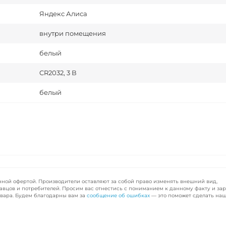
Яндекс Алиса
внутри помещения
белый
CR2032, 3 В
белый
чной офертой. Производители оставляют за собой право изменять внешний вид,
авцов и потребителей. Просим вас отнестись с пониманием к данному факту и за
вара. Будем благодарны вам за
сообщение об ошибках
— это поможет сделать наш