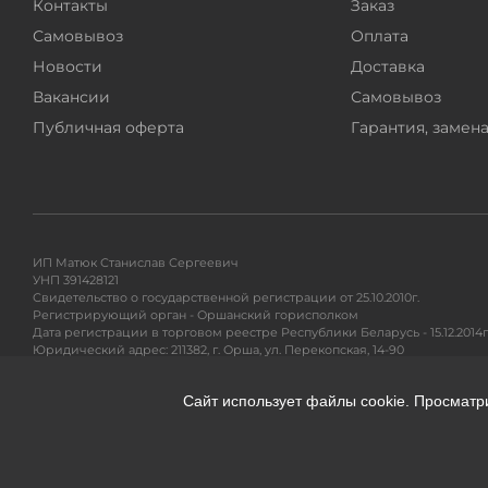
Контакты
Заказ
Самовывоз
Оплата
Новости
Доставка
Вакансии
Самовывоз
Публичная оферта
Гарантия, замена
ИП Матюк Станислав Сергеевич
УНП 391428121
Свидетельство о государственной регистрации от 25.10.2010г.
Регистрирующий орган - Оршанский горисполком
Дата регистрации в торговом реестре Республики Беларусь - 15.12.2014г
Юридический адрес: 211382, г. Орша, ул. Перекопская, 14-90
Адрес для почтовых отправлений: 220104, ул. Петра Глебки 11/1, п/я 71
Сайт использует файлы cookie. Просматр
Гарантийное и сервисное обслуживание, разрешение вопросов покупа
Тел. +375295299191
e-mail:
info@360shop.by