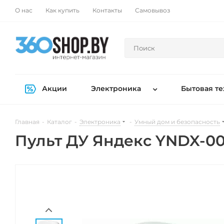
О нас
Как купить
Контакты
Самовывоз
Акции
Электроника
Бытовая те
Главная
-
Каталог
-
Электроника
-
Умный дом и безопасность
Пульт ДУ Яндекс YNDX-0