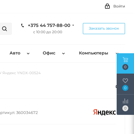
Войти
+375 44 757-88-00
Заказать звонок
с 10:00 до 20:00
Авто
Офис
Компьютеры
0
У Яндекс YNDX-00524
0
0
ртикул:
360034672