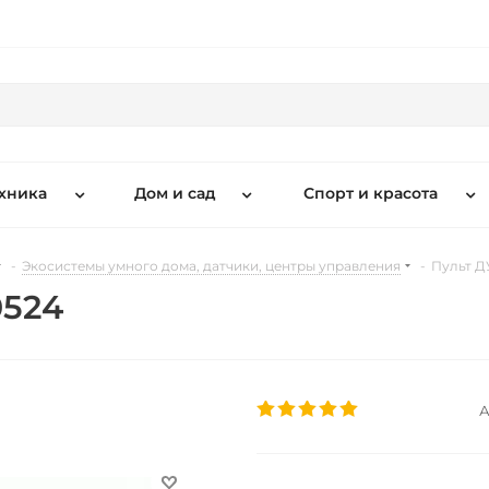
хника
Дом и сад
Спорт и красота
-
Экосистемы умного дома, датчики, центры управления
-
Пульт Д
0524
А