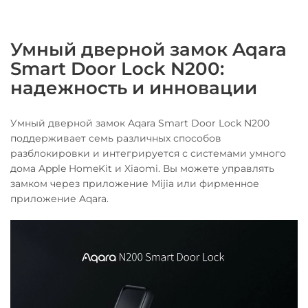
Умный дверной замок Aqara
Smart Door Lock N200:
надежность и инновации
Умный дверной замок Aqara Smart Door Lock N200
поддерживает семь различных способов
разблокировки и интегрируется с системами умного
дома Apple HomeKit и Xiaomi. Вы можете управлять
замком через приложение Mijia или фирменное
приложение Aqara.