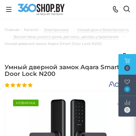
Главная
-
Каталог
-
Электроника
-
Умный дом и безопасность
-
Экосистемы умного дома, датчики, центры управления
-
Умный дверной замок Aqara Smart Door Lock N200
Умный дверной замок Aqara Smart
0
Door Lock N200
0
НОВИНКА
0