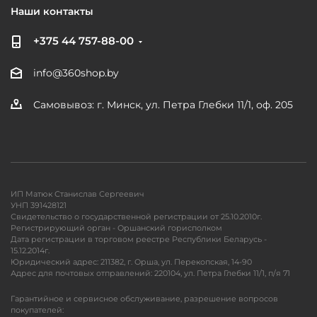
Наши контакты
+375 44 757-88-00
info@360shop.by
Самовывоз: г. Минск, ул. Петра Глебки 11/1, оф. 205
ИП Матюк Станислав Сергеевич
УНП 391428121
Свидетельство о государственной регистрации от 25.10.2010г.
Регистрирующий орган - Оршанский горисполком
Дата регистрации в торговом реестре Республики Беларусь -
15.12.2014г.
Юридический адрес: 211382, г. Орша, ул. Перекопская, 14-90
Адрес для почтовых отправлений: 220104, ул. Петра Глебки 11/1, п/я 71
Гарантийное и сервисное обслуживание, разрешение вопросов
покупателей: