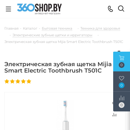
Главная
-
Каталог
-
Бытовая техника
-
Техника для здоровья
-
Электрические зубные щетки и ирригаторы
-
Электрическая зубная щетка Mijia Smart Electric Toothbrush T501C
Электрическая зубная щетка Mijia
0
Smart Electric Toothbrush T501C
0
0