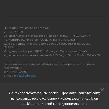
ИП Матюк Станислав Сергеевич
УНП 391428121
Свидетельство о государственной регистрации от 25.10.2010г.
Регистрирующий орган - Оршанский горисполком
Дата регистрации в торговом реестре Республики Беларусь -
15.12.2014г.
Юридический адрес: 211382, г. Орша, ул. Перекопская, 14-90
Адрес для почтовых отправлений: 220104, ул. Петра Глебки 11/1, п/я 71
Гарантийное и сервисное обслуживание, разрешение вопросов
покупателей:
Тел. +375295299191
e-mail:
info@360shop.by
Версия для печати
Сайт использует файлы cookie. Просматривая этот сайт,
вы соглашаетесь с условиями использования файлов
cookie и политикой конфиденциальности