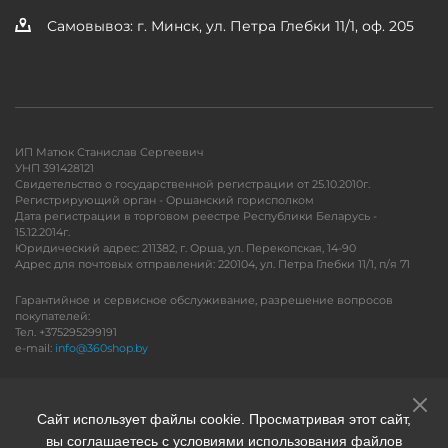
Самовывоз: г. Минск, ул. Петра Глебки 11/1, оф. 205
ИП Матюк Станислав Сергеевич
УНП 391428121
Свидетельство о государственной регистрации от 25.10.2010г.
Регистрирующий орган - Оршанский горисполком
Дата регистрации в торговом реестре Республики Беларусь -
15.12.2014г.
Юридический адрес: 211382, г. Орша, ул. Перекопская, 14-90
Адрес для почтовых отправлений: 220104, ул. Петра Глебки 11/1, п/я 71
Гарантийное и сервисное обслуживание, разрешение вопросов
покупателей:
Тел. +375295299191
e-mail:
info@360shop.by
Версия для печати
Сайт использует файлы cookie. Просматривая этот сайт,
вы соглашаетесь с условиями использования файлов