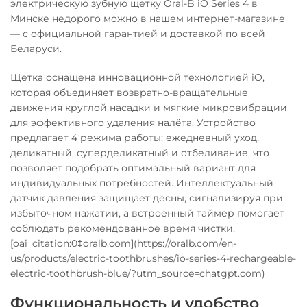
электрическую зубную щетку Oral-B iO Series 4 в
Минске недорого можно в нашем интернет-магазине
— с официальной гарантией и доставкой по всей
Беларуси.
Щетка оснащена инновационной технологией iO,
которая объединяет возвратно-вращательные
движения круглой насадки и мягкие микровибрации
для эффективного удаления налёта. Устройство
предлагает 4 режима работы: ежедневный уход,
деликатный, суперделикатный и отбеливание, что
позволяет подобрать оптимальный вариант для
индивидуальных потребностей. Интеллектуальный
датчик давления защищает дёсны, сигнализируя при
избыточном нажатии, а встроенный таймер помогает
соблюдать рекомендованное время чистки.
[oai_citation:0‡oralb.com](https://oralb.com/en-
us/products/electric-toothbrushes/io-series-4-rechargeable-
electric-toothbrush-blue/?utm_source=chatgpt.com)
Функциональность и удобство