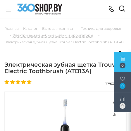
Главная
-
Каталог
-
Бытовая техника
-
Техника для здоровья
-
Электрические зубные щетки и ирригаторы
-
Электрическая зубная щетка Trouver Electric Toothbrush (ATB13A)
Электрическая зубная щетка Trouver
0
Electric Toothbrush (ATB13A)
0
0