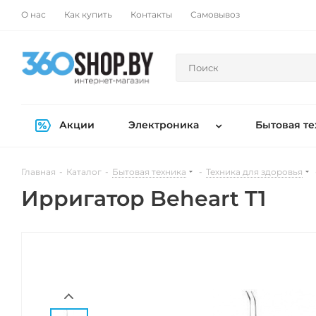
О нас
Как купить
Контакты
Самовывоз
Акции
Электроника
Бытовая те
Главная
-
Каталог
-
Бытовая техника
-
Техника для здоровья
Ирригатор Beheart T1