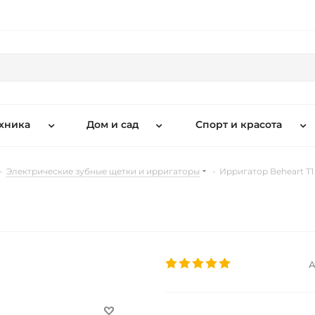
хника
Дом и сад
Спорт и красота
-
Электрические зубные щетки и ирригаторы
-
Ирригатор Beheart T1
А