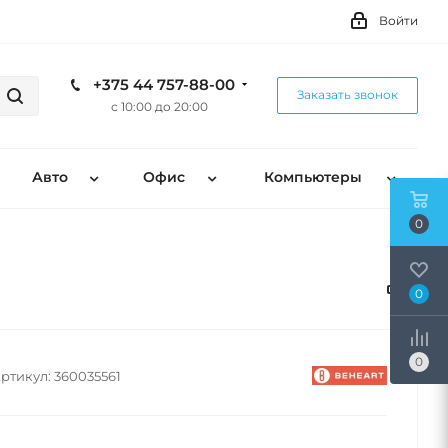
Войти
+375 44 757-88-00
Заказать звонок
с 10:00 до 20:00
Авто
Офис
Компьютеры
0
0
0
ртикул:
360035561