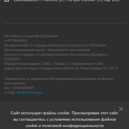
ИП Матюк Станислав Сергеевич
УНП 391428121
Свидетельство о государственной регистрации от 25.10.2010г.
Регистрирующий орган - Оршанский горисполком
Дата регистрации в торговом реестре Республики Беларусь -
15.12.2014г.
Юридический адрес: 211382, г. Орша, ул. Перекопская, 14-90
Адрес для почтовых отправлений: 220104, ул. Петра Глебки 11/1, п/я 71
Гарантийное и сервисное обслуживание, разрешение вопросов
покупателей:
Тел. +375295299191
e-mail:
info@360shop.by
Версия для печати
Сайт использует файлы cookie. Просматривая этот сайт,
вы соглашаетесь с условиями использования файлов
cookie и политикой конфиденциальности