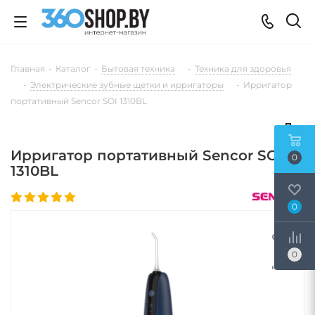
Главная
-
Каталог
-
Бытовая техника
-
Техника для здоровья
-
Электрические зубные щетки и ирригаторы
-
Ирригатор
портативный Sencor SOI 1310BL
Ирригатор портативный Sencor SOI
0
1310BL
0
0