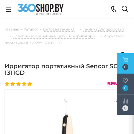
Главная
-
Каталог
-
Бытовая техника
-
Техника для здоровья
-
Электрические зубные щетки и ирригаторы
-
Ирригатор
портативный Sencor SOI 1311GD
Ирригатор портативный Sencor SOI
0
1311GD
0
0