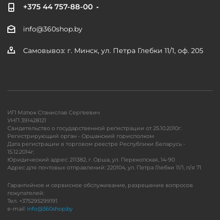
+375 44 757-88-00
info@360shop.by
Самовывоз: г. Минск, ул. Петра Глебки 11/1, оф. 205
ИП Матюк Станислав Сергеевич
УНП 391428121
Свидетельство о государственной регистрации от 25.10.2010г.
Регистрирующий орган - Оршанский горисполком
Дата регистрации в торговом реестре Республики Беларусь -
15.12.2014г.
Юридический адрес: 211382, г. Орша, ул. Перекопская, 14-90
Адрес для почтовых отправлений: 220104, ул. Петра Глебки 11/1, п/я 71
Гарантийное и сервисное обслуживание, разрешение вопросов
покупателей:
Тел. +375295299191
e-mail:
info@360shop.by