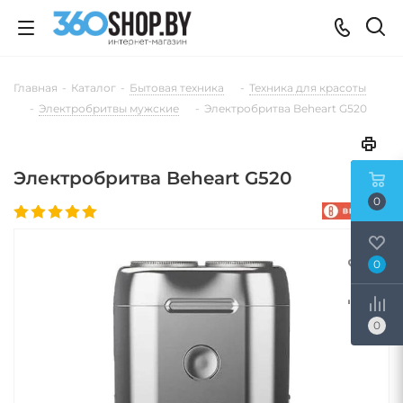
Главная
-
Каталог
-
Бытовая техника
-
Техника для красоты
-
Электробритвы мужские
-
Электробритва Beheart G520
Электробритва Beheart G520
0
0
0