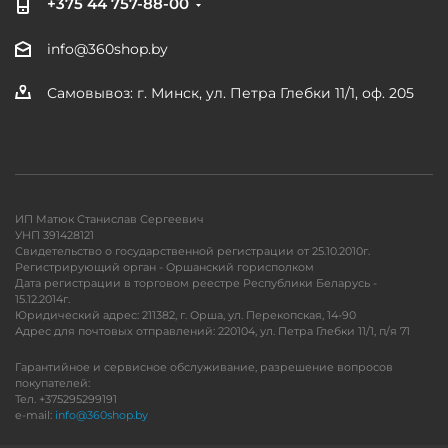
+375 44 757-88-00
info@360shop.by
Самовывоз: г. Минск, ул. Петра Глебки 11/1, оф. 205
ИП Матюк Станислав Сергеевич
УНП 391428121
Свидетельство о государственной регистрации от 25.10.2010г.
Регистрирующий орган - Оршанский горисполком
Дата регистрации в торговом реестре Республики Беларусь -
15.12.2014г.
Юридический адрес: 211382, г. Орша, ул. Перекопская, 14-90
Адрес для почтовых отправлений: 220104, ул. Петра Глебки 11/1, п/я 71
Гарантийное и сервисное обслуживание, разрешение вопросов
покупателей:
Тел. +375295299191
e-mail:
info@360shop.by