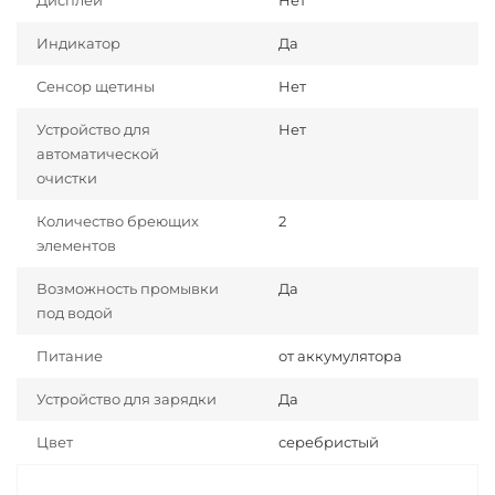
Дисплей
Нет
Индикатор
Да
Сенсор щетины
Нет
Устройство для
Нет
автоматической
очистки
Количество бреющих
2
элементов
Возможность промывки
Да
под водой
Питание
от аккумулятора
Устройство для зарядки
Да
Цвет
серебристый