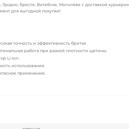
е, Гродно, Бресте, Витебске, Могилёве с доставкой курьеро
мент для выгодной покупки!
окая точность и эффективность бритья.
тимальная работа при разной плотности щетины.
р Li-Ion.
ость использования.
опасное применение.
сеточная