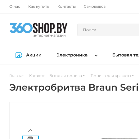
О нас
Как купить
Контакты
Самовывоз
Акции
Электроника
Бытовая те
Главная
-
Каталог
-
Бытовая техника
-
Техника для красоты
-
Электробритва Braun Seri