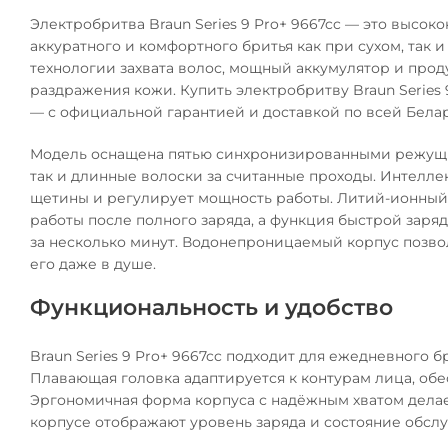
Электробритва Braun Series 9 Pro+ 9667cc — это высок
аккуратного и комфортного бритья как при сухом, так
технологии захвата волос, мощный аккумулятор и про
раздражения кожи. Купить электробритву Braun Series
— с официальной гарантией и доставкой по всей Бела
Модель оснащена пятью синхронизированными режущим
так и длинные волоски за считанные проходы. Интелле
щетины и регулирует мощность работы. Литий-ионный
работы после полного заряда, а функция быстрой заряд
за несколько минут. Водонепроницаемый корпус позво
его даже в душе.
Функциональность и удобство
Braun Series 9 Pro+ 9667cc подходит для ежедневного б
Плавающая головка адаптируется к контурам лица, об
Эргономичная форма корпуса с надёжным хватом делае
корпусе отображают уровень заряда и состояние обсл