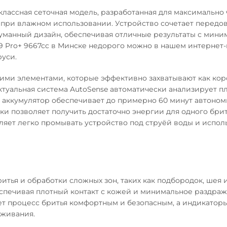
оклассная сеточная модель, разработанная для максимально 
 и при влажном использовании. Устройство сочетает передо
думанный дизайн, обеспечивая отличные результаты с мин
 9 Pro+ 9667cc в Минске недорого можно в нашем интернет
руси.
и элементами, которые эффективно захватывают как кор
ктуальная система AutoSense автоматически анализирует п
 аккумулятор обеспечивает до примерно 60 минут автоно
ки позволяет получить достаточно энергии для одного брит
ляет легко промывать устройство под струёй воды и испол
ритья и обработки сложных зон, таких как подбородок, шея 
еспечивая плотный контакт с кожей и минимальное раздраж
т процесс бритья комфортным и безопасным, а индикаторы
уживания.