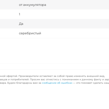
от аккумулятора
1
Да
серебристый
чной офертой. Производители оставляют за собой право изменять внешний вид,
авцов и потребителей. Просим вас отнестись с пониманием к данному факту и за
вара. Будем благодарны вам за
сообщение об ошибках
— это поможет сделать наш