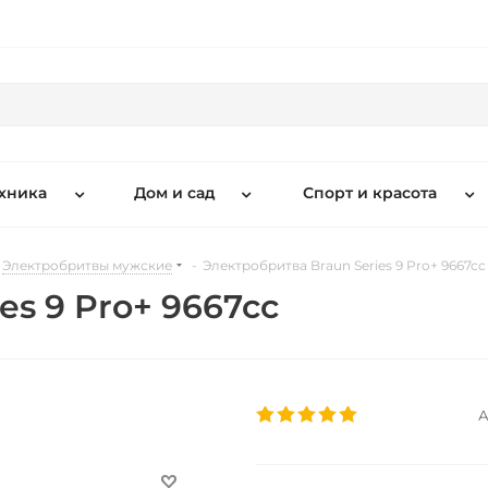
хника
Дом и сад
Спорт и красота
Электробритвы мужские
-
Электробритва Braun Series 9 Pro+ 9667cc
es 9 Pro+ 9667cc
А