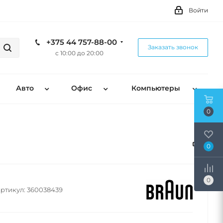
Войти
+375 44 757-88-00
Заказать звонок
с 10:00 до 20:00
Авто
Офис
Компьютеры
0
0
0
ртикул:
360038439