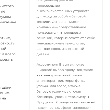
специализируется на
производстве
чистого,
высококачественных устройств
вые
для ухода за собой и бытовой
имумом
техники. Основная миссия
-магазине
компании — предоставление
пользователям передовых
откие,
решений, которые сочетают в себе
лотность
инновационные технологии,
мной
долговечность и элегантный
ья всего
дизайн.
ьзовать
Ассортимент Braun включает
широкий выбор продуктов, таких
как электрические бритвы,
эпиляторы, триммеры, фены,
утюжки для волос, а также
и щёки.
бытовую технику, включая
ение.
блендеры, утюги и термометры.
 на
Продукция бренда известна своей
надежностью, эффективностью и