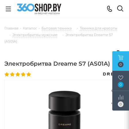
Главная
-
Каталог
-
Бытовая техника
-
Техника для красоты
-
Электробритвы мужские
-
Электробритва Dreame S7
(AS01A)
Электробритва Dreame S7 (AS01A)
0
0
0