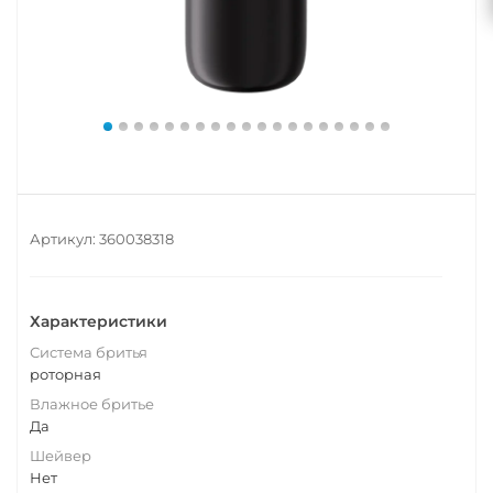
Артикул:
360038318
Характеристики
Система бритья
роторная
Влажное бритье
Да
Шейвер
Нет