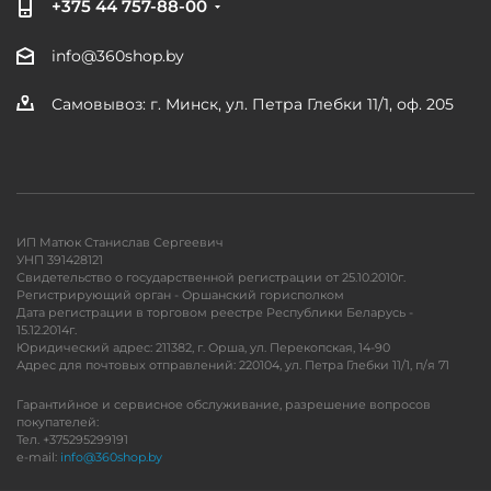
+375 44 757-88-00
info@360shop.by
Самовывоз: г. Минск, ул. Петра Глебки 11/1, оф. 205
ИП Матюк Станислав Сергеевич
УНП 391428121
Свидетельство о государственной регистрации от 25.10.2010г.
Регистрирующий орган - Оршанский горисполком
Дата регистрации в торговом реестре Республики Беларусь -
15.12.2014г.
Юридический адрес: 211382, г. Орша, ул. Перекопская, 14-90
Адрес для почтовых отправлений: 220104, ул. Петра Глебки 11/1, п/я 71
Гарантийное и сервисное обслуживание, разрешение вопросов
покупателей:
Тел. +375295299191
e-mail:
info@360shop.by