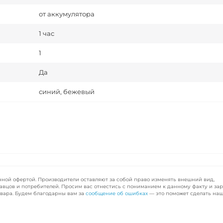
от аккумулятора
1 час
1
Да
синий, бежевый
чной офертой. Производители оставляют за собой право изменять внешний вид,
авцов и потребителей. Просим вас отнестись с пониманием к данному факту и за
вара. Будем благодарны вам за
сообщение об ошибках
— это поможет сделать наш