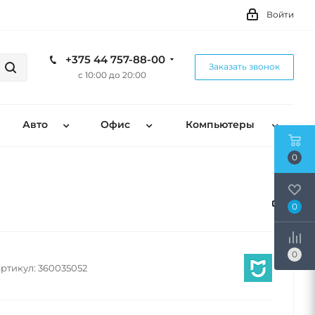
Войти
+375 44 757-88-00
Заказать звонок
с 10:00 до 20:00
Авто
Офис
Компьютеры
0
0
0
ртикул:
360035052