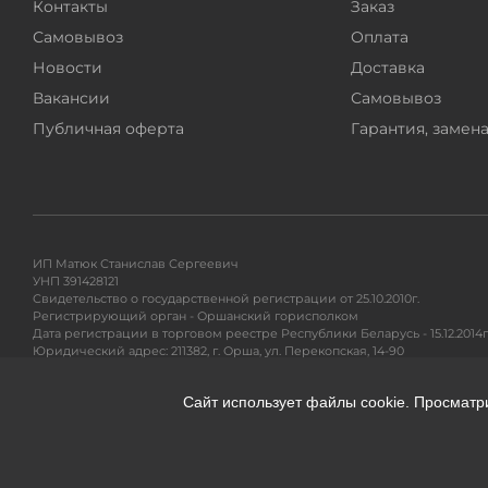
Контакты
Заказ
Самовывоз
Оплата
Новости
Доставка
Вакансии
Самовывоз
Публичная оферта
Гарантия, замена
ИП Матюк Станислав Сергеевич
УНП 391428121
Свидетельство о государственной регистрации от 25.10.2010г.
Регистрирующий орган - Оршанский горисполком
Дата регистрации в торговом реестре Республики Беларусь - 15.12.2014г
Юридический адрес: 211382, г. Орша, ул. Перекопская, 14-90
Адрес для почтовых отправлений: 220104, ул. Петра Глебки 11/1, п/я 71
Сайт использует файлы cookie. Просматр
Гарантийное и сервисное обслуживание, разрешение вопросов покупа
Тел. +375295299191
e-mail:
info@360shop.by