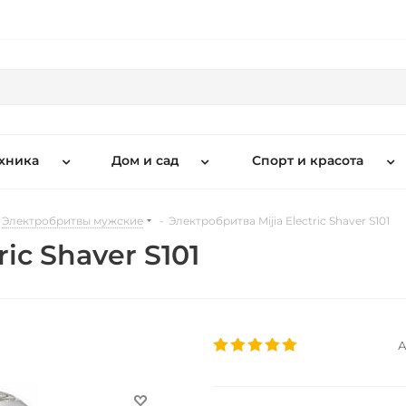
хника
Дом и сад
Спорт и красота
Электробритвы мужские
-
Электробритва Mijia Electric Shaver S101
ic Shaver S101
А