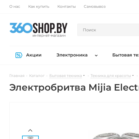
О нас
Как купить
Контакты
Самовывоз
Акции
Электроника
Бытовая те
Главная
-
Каталог
-
Бытовая техника
-
Техника для красоты
-
Электробритва Mijia Electr