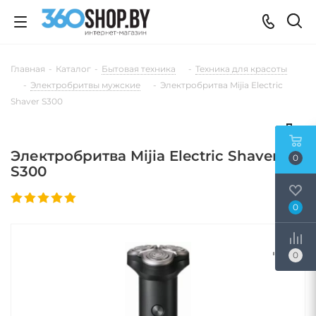
Главная
-
Каталог
-
Бытовая техника
-
Техника для красоты
-
Электробритвы мужские
-
Электробритва Mijia Electric
Shaver S300
Электробритва Mijia Electric Shaver
0
S300
0
0