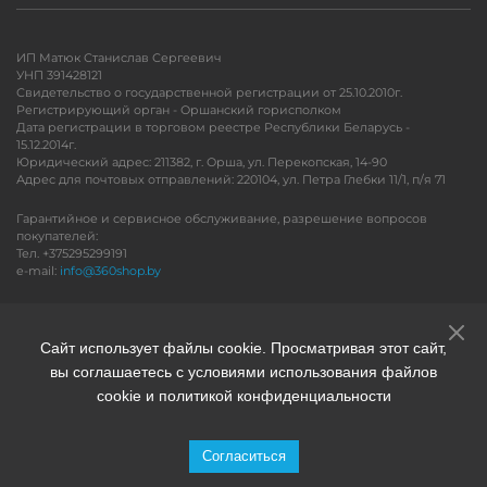
ИП Матюк Станислав Сергеевич
УНП 391428121
Свидетельство о государственной регистрации от 25.10.2010г.
Регистрирующий орган - Оршанский горисполком
Дата регистрации в торговом реестре Республики Беларусь -
15.12.2014г.
Юридический адрес: 211382, г. Орша, ул. Перекопская, 14-90
Адрес для почтовых отправлений: 220104, ул. Петра Глебки 11/1, п/я 71
Гарантийное и сервисное обслуживание, разрешение вопросов
покупателей:
Тел. +375295299191
e-mail:
info@360shop.by
Версия для печати
Сайт использует файлы cookie. Просматривая этот сайт,
вы соглашаетесь с условиями использования файлов
cookie и политикой конфиденциальности
Согласиться