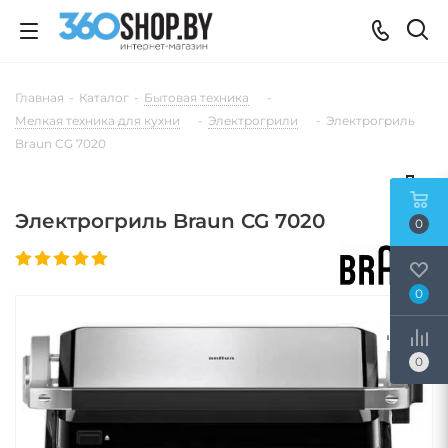
Главная
-
Каталог
-
Бытовая техника
-
Мелкая техника для кухни
-
Электрогрили
-
Электрогриль
Braun CG 7020
Электрогриль Braun CG 7020
0
0
0