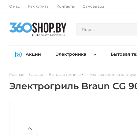
О нас
Как купить
Контакты
Самовывоз
Акции
Электроника
Бытовая те
Главная
-
Каталог
-
Бытовая техника
-
Мелкая техника для кух
Электрогриль Braun CG 9