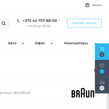
Войти
+375 44 757-88-00
Заказать звонок
с 10:00 до 20:00
Авто
Офис
Компьютеры
0
0
0
ртикул:
360036447