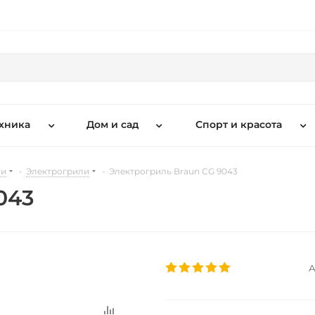
хника
Дом и сад
Спорт и красота
ни
-
Электрогрили
-
Электрогриль Braun CG 9043
043
А