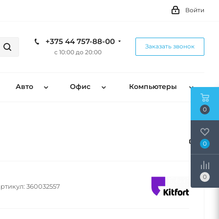
Войти
+375 44 757-88-00
Заказать звонок
с 10:00 до 20:00
Авто
Офис
Компьютеры
0
0
0
ртикул:
360032557