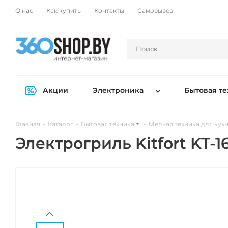
О нас
Как купить
Контакты
Самовывоз
Акции
Электроника
Бытовая те
Главная
-
Каталог
-
Бытовая техника
-
Мелкая техника для кух
Электрогриль Kitfort KT-1