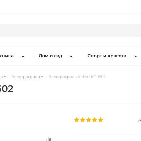
хника
Дом и сад
Спорт и красота
ни
-
Электрогрили
-
Электрогриль Kitfort KT-1602
602
А