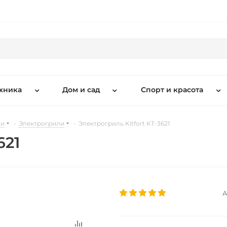
хника
Дом и сад
Спорт и красота
ни
-
Электрогрили
-
Электрогриль Kitfort KT-3621
621
А