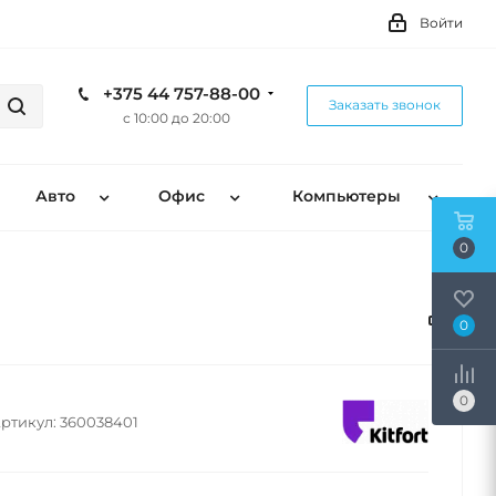
Войти
+375 44 757-88-00
Заказать звонок
с 10:00 до 20:00
Авто
Офис
Компьютеры
0
0
0
ртикул:
360038401