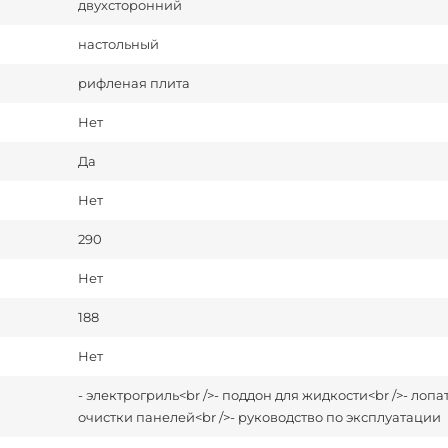
двухсторонний
настольный
рифленая плита
Нет
Да
Нет
290
Нет
188
Нет
- электрогриль<br />- поддон для жидкости<br />- лопа
очистки панелей<br />- руководство по эксплуатации