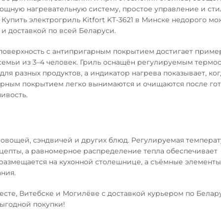
ощную нагревательную систему, простое управление и ст
 Купить электрогриль Kitfort KT-3621 в Минске недорого мо
и доставкой по всей Беларуси.
я поверхность с антипригарным покрытием достигает приме
семьи из 3–4 человек. Гриль оснащён регулируемым термос
ля разных продуктов, а индикатор нагрева показывает, ког
арным покрытием легко вынимаются и очищаются после гот
ивость.
ы, овощей, сэндвичей и других блюд. Регулируемая темпера
цепты, а равномерное распределение тепла обеспечивает
 размещается на кухонной столешнице, а съёмные элементы
ния.
Бресте, Витебске и Могилёве с доставкой курьером по Белар
ыгодной покупки!