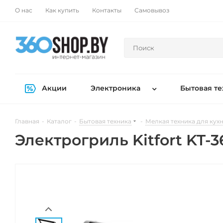
О нас
Как купить
Контакты
Самовывоз
Акции
Электроника
Бытовая те
Главная
-
Каталог
-
Бытовая техника
-
Мелкая техника для кух
Электрогриль Kitfort KT-3