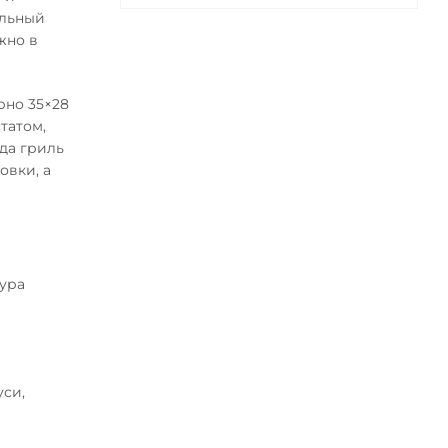
ильный
жно в
рно 35×28
татом,
да гриль
овки, а
тура
уси,