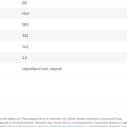
Да
Нет
283
332
142
2.2
серебристый, серый
чной офертой. Производители оставляют за собой право изменять внешний вид,
авцов и потребителей. Просим вас отнестись с пониманием к данному факту и за
вара. Будем благодарны вам за
сообщение об ошибках
— это поможет сделать наш