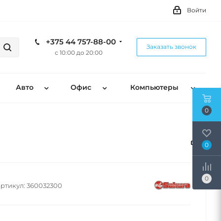
Войти
+375 44 757-88-00
Заказать звонок
с 10:00 до 20:00
Авто
Офис
Компьютеры
0
0
0
ртикул:
360032300