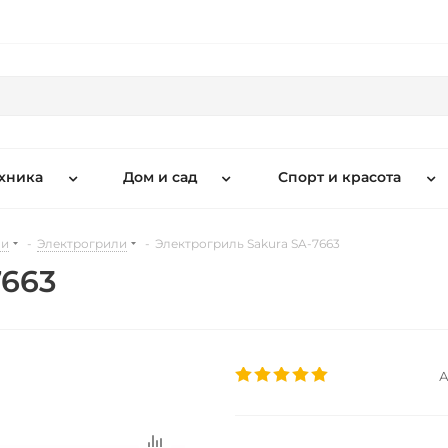
хника
Дом и сад
Спорт и красота
ни
-
Электрогрили
-
Электрогриль Sakura SA-7663
7663
А