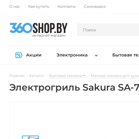
О нас
Как купить
Контакты
Самовывоз
Акции
Электроника
Бытовая те
Главная
-
Каталог
-
Бытовая техника
-
Мелкая техника для кух
Электрогриль Sakura SA-