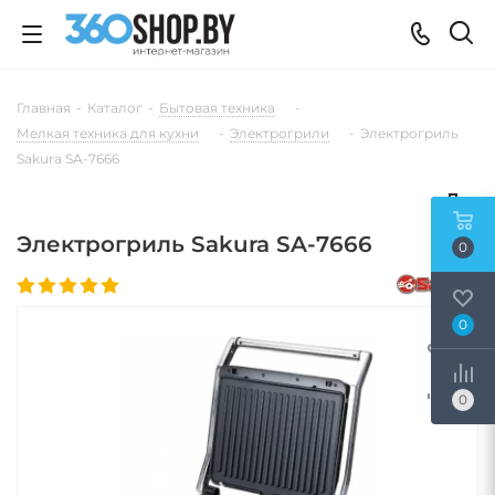
Главная
-
Каталог
-
Бытовая техника
-
Мелкая техника для кухни
-
Электрогрили
-
Электрогриль
Sakura SA-7666
Электрогриль Sakura SA-7666
0
0
0