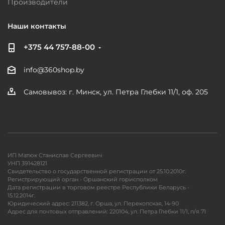
Производители
Наши контакты
+375 44 757-88-00
info@360shop.by
Самовывоз: г. Минск, ул. Петра Глебки 11/1, оф. 205
ИП Матюк Станислав Сергеевич
УНП 391428121
Свидетельство о государственной регистрации от 25.10.2010г.
Регистрирующий орган - Оршанский горисполком
Дата регистрации в торговом реестре Республики Беларусь -
15.12.2014г.
Юридический адрес: 211382, г. Орша, ул. Перекопская, 14-90
Адрес для почтовых отправлений: 220104, ул. Петра Глебки 11/1, п/я 71