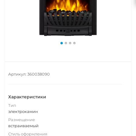
Артикул:
360038090
Характеристики
Тип
электрокамин
Размещение
встраиваемый
Стиль оформления