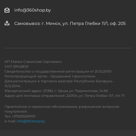
info@360shop.by
Самовывоз: г. Минск, ул. Петра Глебки 11/1, оф. 205
ИП Матюк Станислав Сергеевич
УНП 391428121
Свидетельство о государственной регистрации от 25.10.2010г.
Регистрирующий орган - Оршанский горисполком
Дата регистрации в торговом реестре Республики Беларусь -
15.12.2014г.
Юридический адрес: 211382, г. Орша, ул. Перекопская, 14-90
Адрес для почтовых отправлений: 220104, ул. Петра Глебки 11/1, п/я 71
Гарантийное и сервисное обслуживание, разрешение вопросов
покупателей:
Тел. +375295299191
e-mail:
info@360shop.by