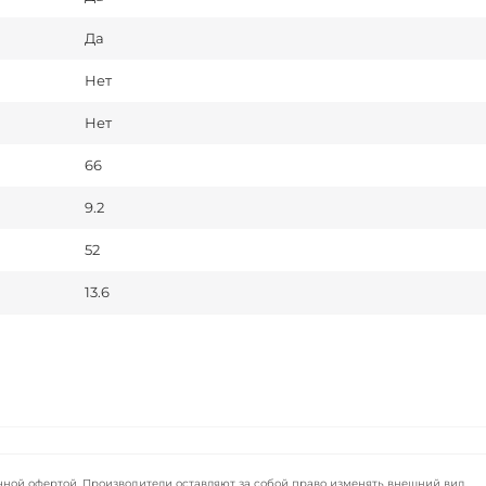
Да
Нет
Нет
66
9.2
52
13.6
чной офертой. Производители оставляют за собой право изменять внешний вид,