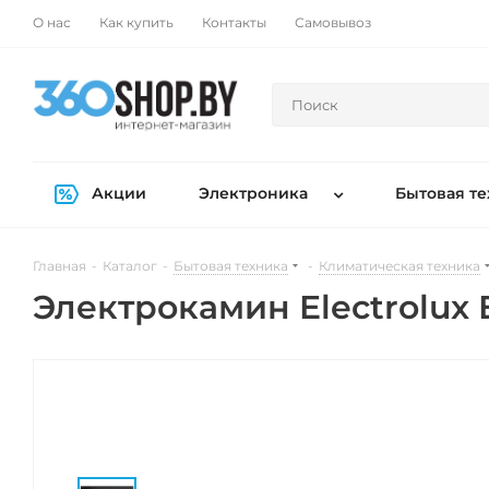
О нас
Как купить
Контакты
Самовывоз
Акции
Электроника
Бытовая те
Главная
-
Каталог
-
Бытовая техника
-
Климатическая техника
Электрокамин Electrolux