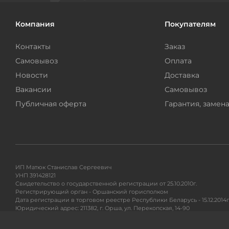
Компания
Покупателям
Контакты
Заказ
Самовывоз
Оплата
Новости
Доставка
Вакансии
Самовывоз
Публичная оферта
Гарантия, замена
ИП Матюк Станислав Сергеевич
УНП 391428121
Свидетельство о государственной регистрации от 25.10.2010г.
Регистрирующий орган - Оршанский горисполком
Дата регистрации в торговом реестре Республики Беларусь - 15.12.2014г
Юридический адрес: 211382, г. Орша, ул. Перекопская, 14-90
Адрес для почтовых отправлений: 220104, ул. Петра Глебки 11/1, п/я 71