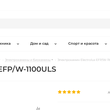
хника
Дом и сад
Спорт и красота
-
Электрокамины и биокамины
-
Электрокамин Electrolux EFP/W-1
 EFP/W-1100ULS
А