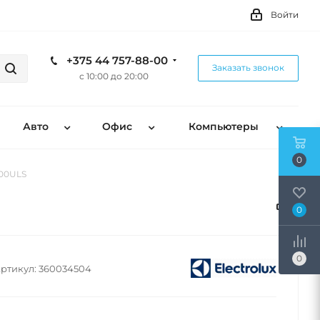
Войти
+375 44 757-88-00
Заказать звонок
с 10:00 до 20:00
Авто
Офис
Компьютеры
0
100ULS
0
0
ртикул:
360034504