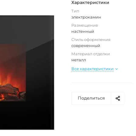
Характеристики
Тип
электрокамин
Размещение
настенный
Стиль оформления
современный
Материал отделки
металл
Все характеристики
Поделиться