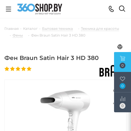
Главная
-
Каталог
-
Бытовая техника
-
Техника для красоты
-
Фены
-
Фен Braun Satin Hair 3 HD 380
Фен Braun Satin Hair 3 HD 380
0
0
0