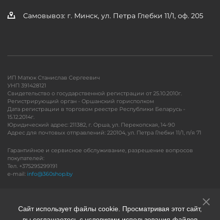
Самовывоз: г. Минск, ул. Петра Глебки 11/1, оф. 205
ИП Матюк Станислав Сергеевич
УНП 391428121
Свидетельство о государственной регистрации от 25.10.2010г.
Регистрирующий орган - Оршанский горисполком
Дата регистрации в торговом реестре Республики Беларусь -
15.12.2014г.
Юридический адрес: 211382, г. Орша, ул. Перекопская, 14-90
Адрес для почтовых отправлений: 220104, ул. Петра Глебки 11/1, п/я 71
Гарантийное и сервисное обслуживание, разрешение вопросов
покупателей:
Тел. +375295299191
e-mail:
info@360shop.by
Версия для печати
Сайт использует файлы cookie. Просматривая этот сайт,
вы соглашаетесь с условиями использования файлов