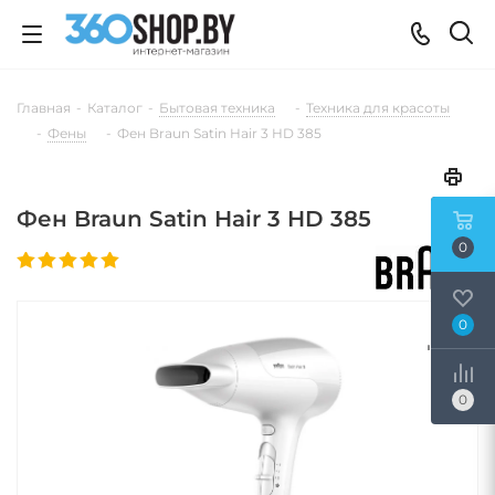
Главная
-
Каталог
-
Бытовая техника
-
Техника для красоты
-
Фены
-
Фен Braun Satin Hair 3 HD 385
Фен Braun Satin Hair 3 HD 385
0
0
0