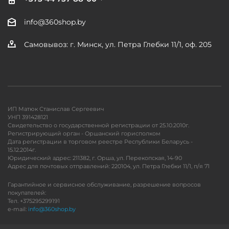
info@360shop.by
Самовывоз: г. Минск, ул. Петра Глебки 11/1, оф. 205
ИП Матюк Станислав Сергеевич
УНП 391428121
Свидетельство о государственной регистрации от 25.10.2010г.
Регистрирующий орган - Оршанский горисполком
Дата регистрации в торговом реестре Республики Беларусь -
15.12.2014г.
Юридический адрес: 211382, г. Орша, ул. Перекопская, 14-90
Адрес для почтовых отправлений: 220104, ул. Петра Глебки 11/1, п/я 71
Гарантийное и сервисное обслуживание, разрешение вопросов
покупателей:
Тел. +375295299191
e-mail:
info@360shop.by