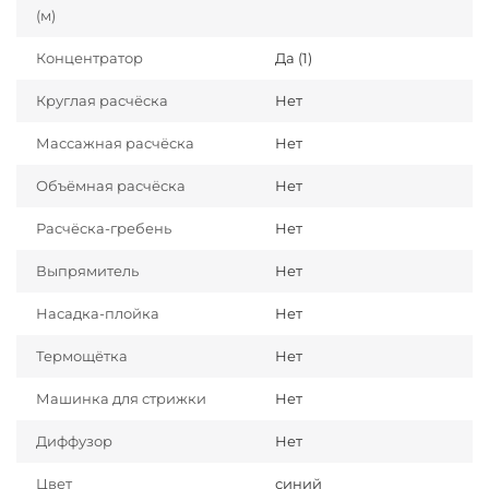
(м)
Концентратор
Да (1)
Круглая расчёска
Нет
Массажная расчёска
Нет
Объёмная расчёска
Нет
Расчёска-гребень
Нет
Выпрямитель
Нет
Насадка-плойка
Нет
Термощётка
Нет
Машинка для стрижки
Нет
Диффузор
Нет
Цвет
синий