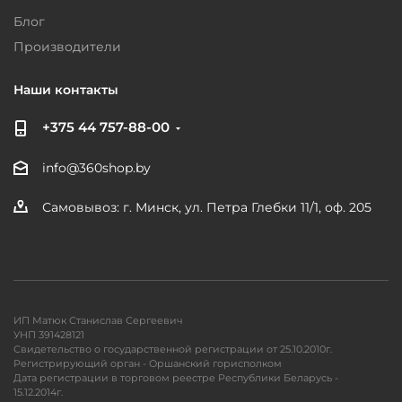
Блог
Производители
Наши контакты
+375 44 757-88-00
info@360shop.by
Самовывоз: г. Минск, ул. Петра Глебки 11/1, оф. 205
ИП Матюк Станислав Сергеевич
УНП 391428121
Свидетельство о государственной регистрации от 25.10.2010г.
Регистрирующий орган - Оршанский горисполком
Дата регистрации в торговом реестре Республики Беларусь -
15.12.2014г.