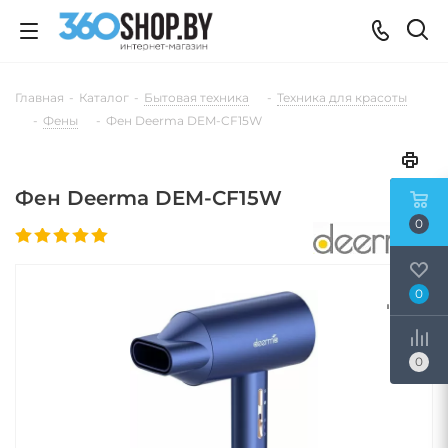
Главная
-
Каталог
-
Бытовая техника
-
Техника для красоты
-
Фены
-
Фен Deerma DEM-CF15W
Фен Deerma DEM-CF15W
0
0
0