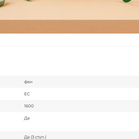
фен
EC
1600
Да
Да (3 ступ.)