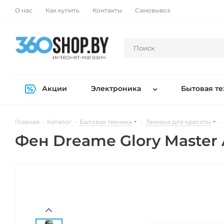
О нас
Как купить
Контакты
Самовывоз
Акции
Электроника
Бытовая те
Главная
-
Каталог
-
Бытовая техника
-
Техника для красоты
-
Фен Dreame Glory Master