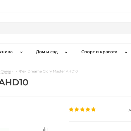
хника
Дом и сад
Спорт и красота
Фены
-
Фен Dreame Glory Master AHD10
 AHD10
А