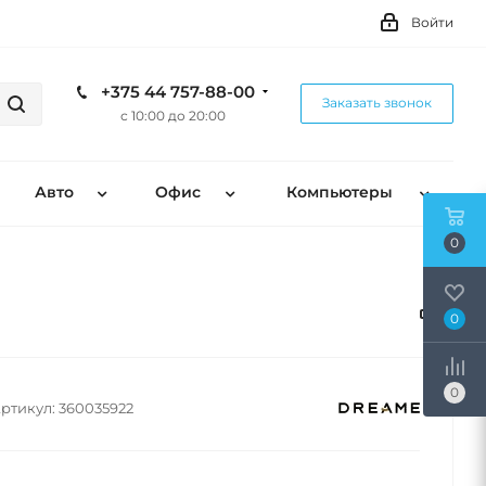
Войти
+375 44 757-88-00
Заказать звонок
с 10:00 до 20:00
Авто
Офис
Компьютеры
0
0
0
ртикул:
360035922