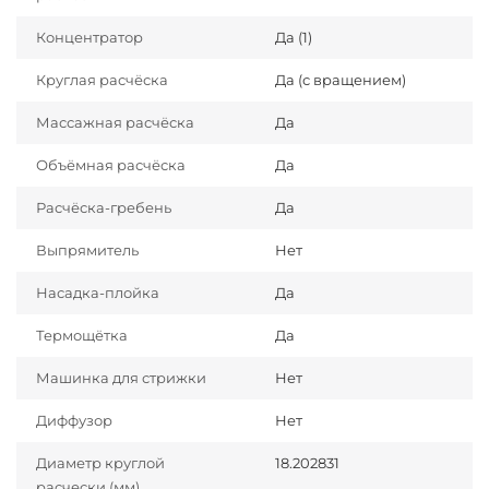
Концентратор
Да (1)
Круглая расчёска
Да (с вращением)
Массажная расчёска
Да
Объёмная расчёска
Да
Расчёска-гребень
Да
Выпрямитель
Нет
Насадка-плойка
Да
Термощётка
Да
Машинка для стрижки
Нет
Диффузор
Нет
Диаметр круглой
18.202831
расчески (мм)