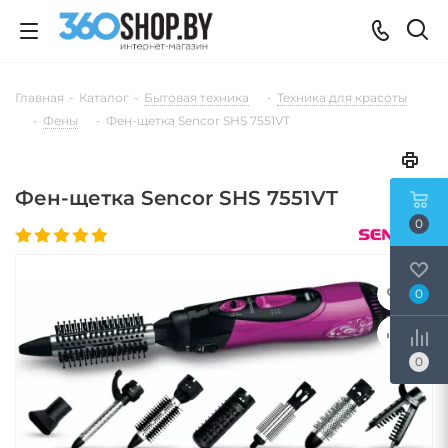
Главная
-
Каталог
-
Бытовая техника
-
Техника для красоты
-
Фены
-
Фен-щетка Sencor SHS 7551VT
Фен-щетка Sencor SHS 7551VT
0
0
0