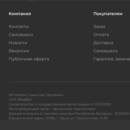
Компания
Покупателям
Контакты
Заказ
Самовывоз
Оплата
Новости
Доставка
Вакансии
Самовывоз
Публичная оферта
Гарантия, замена
ИП Матюк Станислав Сергеевич
УНП 391428121
Свидетельство о государственной регистрации от 25.10.2010г.
Регистрирующий орган - Оршанский горисполком
Дата регистрации в торговом реестре Республики Беларусь - 15.12.2014г
Юридический адрес: 211382, г. Орша, ул. Перекопская, 14-90
Адрес для почтовых отправлений: 220104, ул. Петра Глебки 11/1, п/я 71