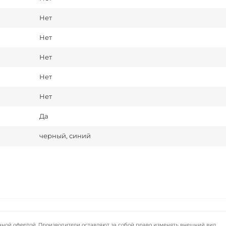
Нет
Нет
Нет
Нет
Нет
Да
черный, синий
чной офертой. Производители оставляют за собой право изменять внешний вид,