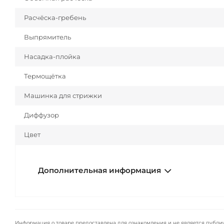
Расчёска-гребень
Выпрямитель
Насадка-плойка
Термощётка
Машинка для стрижки
Диффузор
Цвет
Дополнительная информация
Информация о товаре предоставлена для ознакомления и не является публи