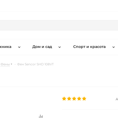
хника
Дом и сад
Спорт и красота
Фены
-
Фен Sencor SHD 108VT
А