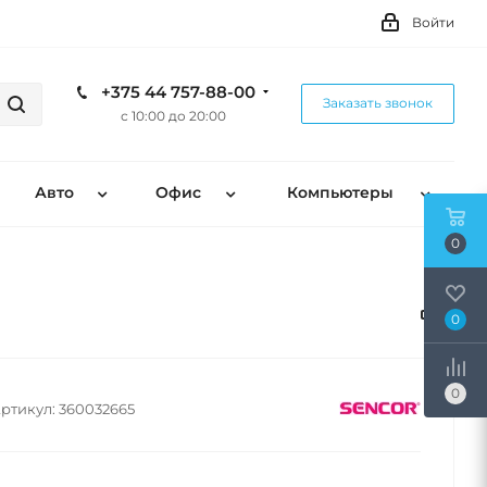
Войти
+375 44 757-88-00
Заказать звонок
с 10:00 до 20:00
Авто
Офис
Компьютеры
0
0
0
ртикул:
360032665