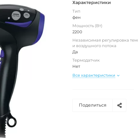
Характеристики
Тип
фен
Мощность (Вт)
2200
Независимая регулировка те
и воздушного потока
Да
Термодатчик
Нет
Все характеристики
Поделиться