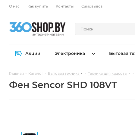
О нас
Как купить
Контакты
Самовывоз
Акции
Электроника
Бытовая те
Главная
-
Каталог
-
Бытовая техника
-
Техника для красоты
-
Фен Sencor SHD 108VT