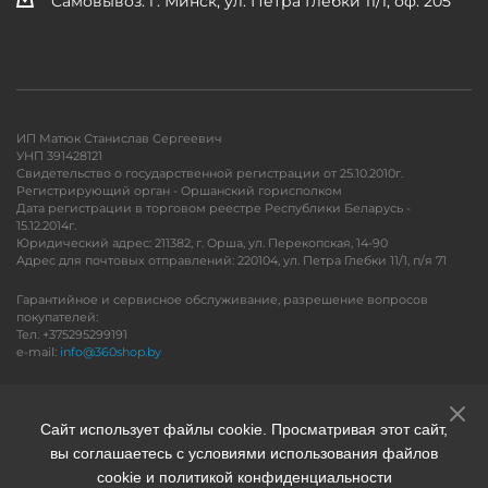
Самовывоз: г. Минск, ул. Петра Глебки 11/1, оф. 205
ИП Матюк Станислав Сергеевич
УНП 391428121
Свидетельство о государственной регистрации от 25.10.2010г.
Регистрирующий орган - Оршанский горисполком
Дата регистрации в торговом реестре Республики Беларусь -
15.12.2014г.
Юридический адрес: 211382, г. Орша, ул. Перекопская, 14-90
Адрес для почтовых отправлений: 220104, ул. Петра Глебки 11/1, п/я 71
Гарантийное и сервисное обслуживание, разрешение вопросов
покупателей:
Тел. +375295299191
e-mail:
info@360shop.by
Версия для печати
Сайт использует файлы cookie. Просматривая этот сайт,
вы соглашаетесь с условиями использования файлов
cookie и политикой конфиденциальности