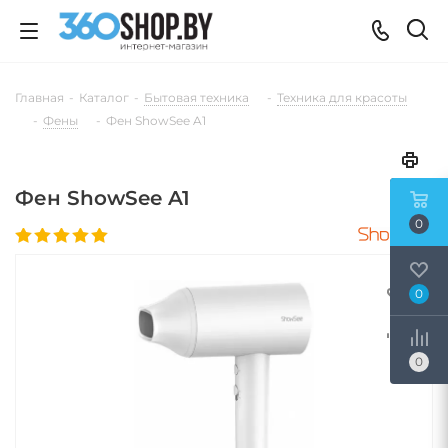
Главная
-
Каталог
-
Бытовая техника
-
Техника для красоты
-
Фены
-
Фен ShowSee A1
Фен ShowSee A1
0
0
0