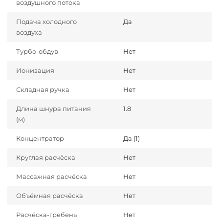
воздушного потока
Подача холодного
Да
воздуха
Турбо-обдув
Нет
Ионизация
Нет
Складная ручка
Нет
Длина шнура питания
1.8
(м)
Концентратор
Да (1)
Круглая расчёска
Нет
Массажная расчёска
Нет
Объёмная расчёска
Нет
Расчёска-гребень
Нет