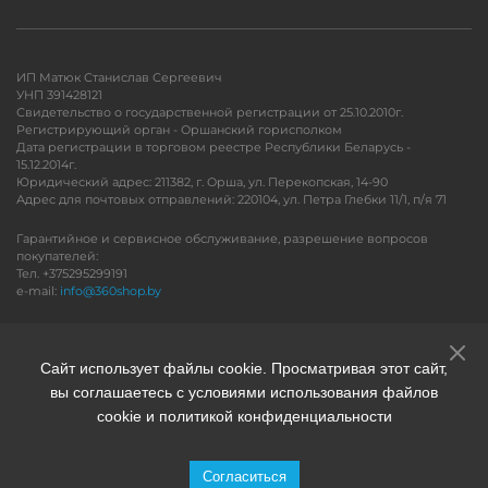
ИП Матюк Станислав Сергеевич
УНП 391428121
Свидетельство о государственной регистрации от 25.10.2010г.
Регистрирующий орган - Оршанский горисполком
Дата регистрации в торговом реестре Республики Беларусь -
15.12.2014г.
Юридический адрес: 211382, г. Орша, ул. Перекопская, 14-90
Адрес для почтовых отправлений: 220104, ул. Петра Глебки 11/1, п/я 71
Гарантийное и сервисное обслуживание, разрешение вопросов
покупателей:
Тел. +375295299191
e-mail:
info@360shop.by
Версия для печати
Сайт использует файлы cookie. Просматривая этот сайт,
вы соглашаетесь с условиями использования файлов
cookie и политикой конфиденциальности
Согласиться