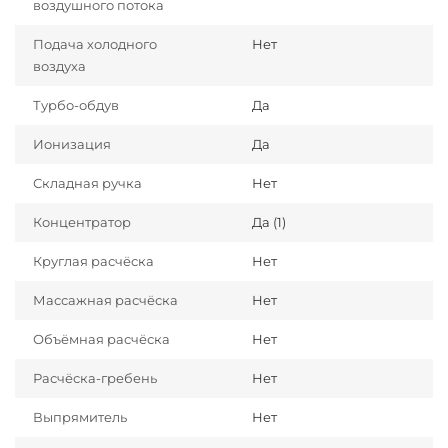
воздушного потока
Подача холодного
Нет
воздуха
Турбо-обдув
Да
Ионизация
Да
Складная ручка
Нет
Концентратор
Да (1)
Круглая расчёска
Нет
Массажная расчёска
Нет
Объёмная расчёска
Нет
Расчёска-гребень
Нет
Выпрямитель
Нет