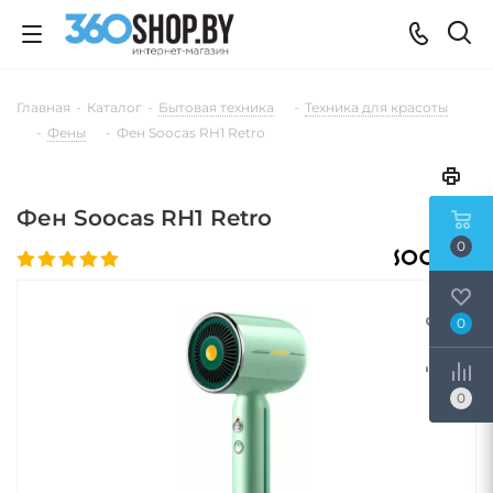
Главная
-
Каталог
-
Бытовая техника
-
Техника для красоты
-
Фены
-
Фен Soocas RH1 Retro
Фен Soocas RH1 Retro
0
0
0