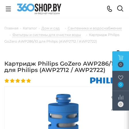
Главная
-
Каталог
-
Дом и сад
-
Сантехника и водоснабжение
-
Фильтры и системы для очистки воды
-
Картридж Philips
GoZero AWP286/10 для Philips (AWP2712 / AWP2722)
Картридж Philips GoZero AWP286/10
0
для Philips (AWP2712 / AWP2722)
0
0