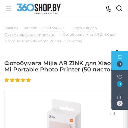
Главная
-
Каталог
-
Электроника
-
Фото и видео
-
Фотоматериалы и химикаты
-
Фотобумага Mijia AR ZINK для
Xiaomi Mi Portable Photo Printer (50 листов)
Фотобумага Mijia AR ZINK для Xiaomi
0
Mi Portable Photo Printer (50 листов)
0
0