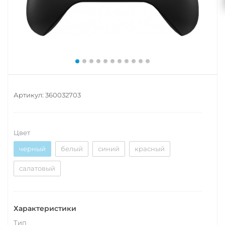
Артикул:
360032703
Цвет
черный
белый
синий
красный
салатовый
Характеристики
Тип