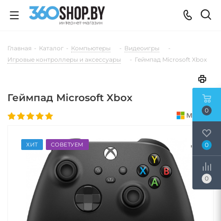
Главная
-
Каталог
-
Компьютеры
-
Видеоигры
-
Игровые контроллеры и аксессуары
-
Геймпад Microsoft Xbox
Геймпад Microsoft Xbox
0
ХИТ
СОВЕТУЕМ
0
0