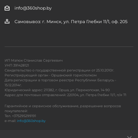
info@360shop.by
Самовывоз: г. Минск, ул. Петра Глебки 11/1, оф. 205
ИП Матюк Станислав Сергеевич
УНП 391428121
Свидетельство о государственной регистрации от 25.10.2010г.
Регистрирующий орган - Оршанский горисполком
Дата регистрации в торговом реестре Республики Беларусь -
15.12.2014г.
Юридический адрес: 211382, г. Орша, ул. Перекопская, 14-90
Адрес для почтовых отправлений: 220104, ул. Петра Глебки 11/1, п/я 71
Гарантийное и сервисное обслуживание, разрешение вопросов
покупателей:
Тел. +375295299191
e-mail:
info@360shop.by