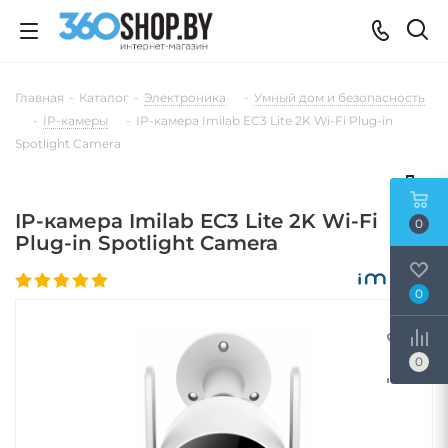
Главная
-
Каталог
-
Электроника
-
Умный дом и безопасность
-
IP-камеры
-
IP-камера Imilab EC3 Lite 2K Wi-Fi Plug-in
Spotlight Camera
IP-камера Imilab EC3 Lite 2K Wi-Fi
0
Plug-in Spotlight Camera
0
0