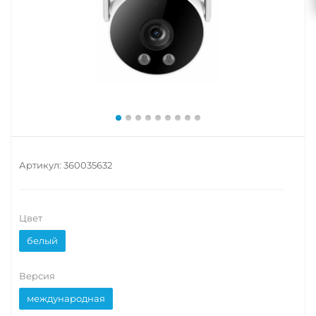
Артикул:
360035632
Цвет
белый
Версия
международная