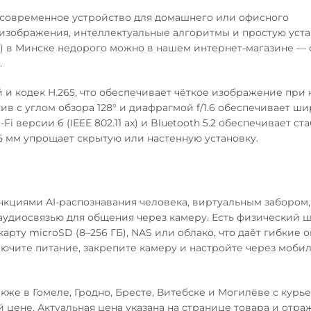
о современное устройство для домашнего или офисного
 изображения, интеллектуальные алгоритмы и простую уста
M) в Минске недорого можно в нашем интернет-магазине — 
.
и кодек H.265, что обеспечивает чёткое изображение при
ив с углом обзора 128° и диафрагмой f/1.6 обеспечивает ш
i версии 6 (IEEE 802.11 ax) и Bluetooth 5.2 обеспечивает с
115 мм упрощает скрытую или настенную установку.
нкциями AI-распознавания человека, виртуальным забором,
 аудиосвязью для общения через камеру. Есть физический ш
арту microSD (8–256 ГБ), NAS или облако, что даёт гибкие 
лючите питание, закрепите камеру и настройте через моби
кже в Гомеле, Гродно, Бресте, Витебске и Могилёве с курь
 цене. Актуальная цена указана на странице товара и отра