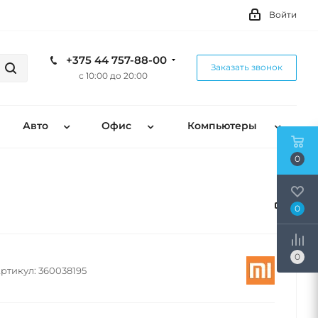
Войти
+375 44 757-88-00
Заказать звонок
с 10:00 до 20:00
Авто
Офис
Компьютеры
0
0
0
ртикул:
360038195