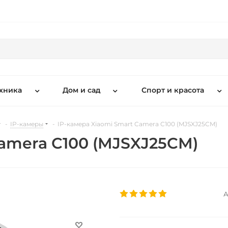
хника
Дом и сад
Спорт и красота
-
IP-камеры
-
IP-камера Xiaomi Smart Camera C100 (MJSXJ25CM)
Camera C100 (MJSXJ25CM)
А