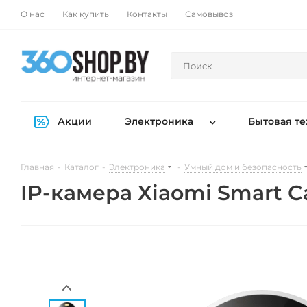
О нас
Как купить
Контакты
Самовывоз
Акции
Электроника
Бытовая те
Главная
-
Каталог
-
Электроника
-
Умный дом и безопасность
IP-камера Xiaomi Smart 