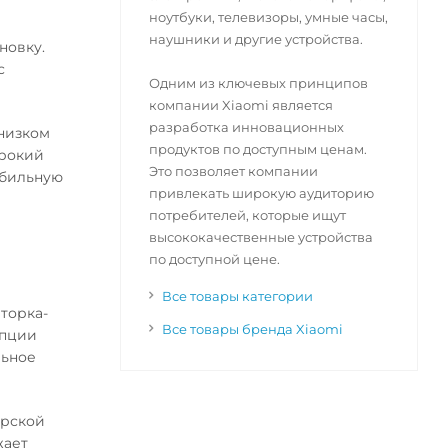
ноутбуки, телевизоры, умные часы,
наушники и другие устройства.
новку.
с
Одним из ключевых принципов
компании Xiaomi является
разработка инновационных
 низком
продуктов по доступным ценам.
ирокий
Это позволяет компании
табильную
привлекать широкую аудиторию
потребителей, которые ищут
высококачественные устройства
по доступной цене.
Все товары категории
торка-
Все товары бренда Xiaomi
опции
льное
ерской
жает