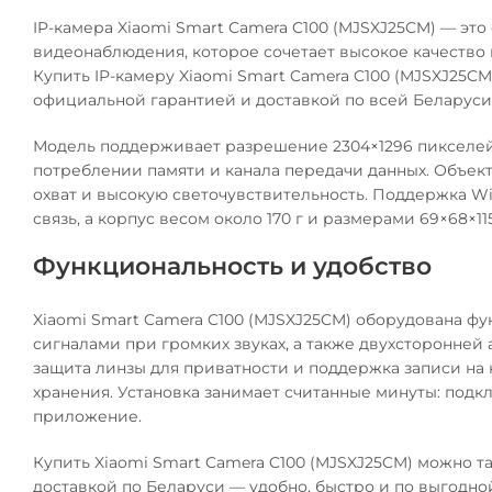
IP-камера Xiaomi Smart Camera C100 (MJSXJ25CM) — эт
видеонаблюдения, которое сочетает высокое качество
Купить IP-камеру Xiaomi Smart Camera C100 (MJSXJ25C
официальной гарантией и доставкой по всей Беларуси
Модель поддерживает разрешение 2304×1296 пикселей 
потреблении памяти и канала передачи данных. Объект
охват и высокую светочувствительность. Поддержка Wi-F
связь, а корпус весом около 170 г и размерами 69×68×
Функциональность и удобство
Xiaomi Smart Camera C100 (MJSXJ25CM) оборудована фу
сигналами при громких звуках, а также двухсторонней
защита линзы для приватности и поддержка записи на к
хранения. Установка занимает считанные минуты: подк
приложение.
Купить Xiaomi Smart Camera C100 (MJSXJ25CM) можно та
доставкой по Беларуси — удобно, быстро и по выгодной