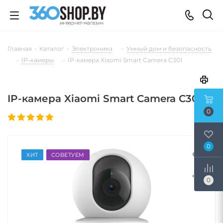
Главная
-
Каталог
-
Электроника
-
Умный дом и безопасность
-
IP-камеры
-
IP-камера Xiaomi Smart Camera C301
IP-камера Xiaomi Smart Camera C301
0
0
ХИТ
СОВЕТУЕМ
0