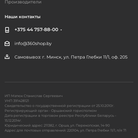
Производители
Наши контакты
+375 44 757-88-00
info@360shop.by
Самовывоз: г. Минск, ул. Петра Глебки 11/1, оф. 205
ИП Матюк Станислав Сергеевич
УНП 391428121
Свидетельство о государственной регистрации от 25.10.2010г.
Регистрирующий орган - Оршанский горисполком
Дата регистрации в торговом реестре Республики Беларусь -
15.12.2014г.
Юридический адрес: 211382, г. Орша, ул. Перекопская, 14-90
Адрес для почтовых отправлений: 220104, ул. Петра Глебки 11/1, п/я 71