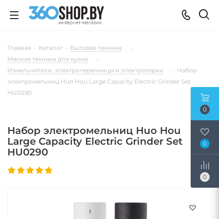
Главная
-
Каталог
-
Бытовая техника
-
Мелкая техника для кухни
-
Измельчители, электроперечницы и электротерки
-
Набор
электромельниц Huo Hou Large Capacity Electric Grinder Set
HU0290
0
Набор электромельниц Huo Hou
Large Capacity Electric Grinder Set
0
HU0290
0