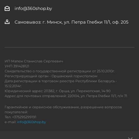
info@360shop.by
Самовывоз: г. Минск, ул. Петра Глебки 11/1, оф. 205
ИП Матюк Станислав Сергеевич
УНП 391428121
Свидетельство о государственной регистрации от 25.10.2010г.
Регистрирующий орган - Оршанский горисполком
Дата регистрации в торговом реестре Республики Беларусь -
15.12.2014г.
Юридический адрес: 211382, г. Орша, ул. Перекопская, 14-90
Адрес для почтовых отправлений: 220104, ул. Петра Глебки 11/1, п/я 71
Гарантийное и сервисное обслуживание, разрешение вопросов
покупателей:
Тел. +375295299191
e-mail:
info@360shop.by