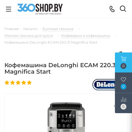
Главная
-
Каталог
-
Бытовая техника
-
Мелкая техника для кухни
-
Кофеварки и кофемашины
-
Кофемашина DeLonghi ECAM 220.31 Magnifica Start
Кофемашина DeLonghi ECAM 220.31
0
Magnifica Start
0
0