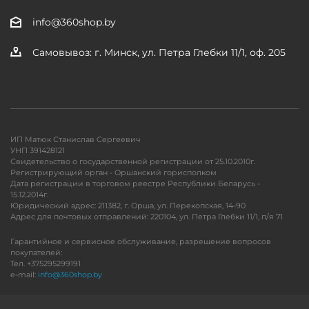
info@360shop.by
Самовывоз: г. Минск, ул. Петра Глебки 11/1, оф. 205
ИП Матюк Станислав Сергеевич
УНП 391428121
Свидетельство о государственной регистрации от 25.10.2010г.
Регистрирующий орган - Оршанский горисполком
Дата регистрации в торговом реестре Республики Беларусь -
15.12.2014г.
Юридический адрес: 211382, г. Орша, ул. Перекопская, 14-90
Адрес для почтовых отправлений: 220104, ул. Петра Глебки 11/1, п/я 71
Гарантийное и сервисное обслуживание, разрешение вопросов
покупателей:
Тел. +375295299191
e-mail:
info@360shop.by