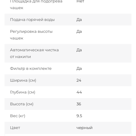
Площадка для подогрева
Нет
чашек
Подача горячей воды
Да
Регулировка высоты
Да
чашек
Автоматическая чистка
Да
от накипи
Фильтр в комплекте
Да
Ширина (см)
24
Глубина (см)
44
Высота (см)
36
Вес (кг)
9.5
Цвет
черный