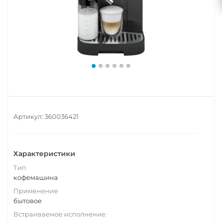
Артикул:
360036421
Характеристики
Тип
кофемашина
Применение
бытовое
Встраиваемое исполнение