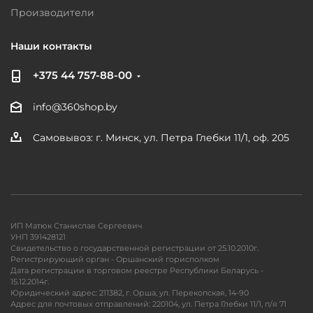
Производители
Наши контакты
+375 44 757-88-00
info@360shop.by
Самовывоз: г. Минск, ул. Петра Глебки 11/1, оф. 205
ИП Матюк Станислав Сергеевич
УНП 391428121
Свидетельство о государственной регистрации от 25.10.2010г.
Регистрирующий орган - Оршанский горисполком
Дата регистрации в торговом реестре Республики Беларусь -
15.12.2014г.
Юридический адрес: 211382, г. Орша, ул. Перекопская, 14-90
Адрес для почтовых отправлений: 220104, ул. Петра Глебки 11/1, п/я 71