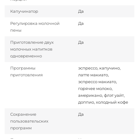
Капучинатор
Да
Регулировка молочной
Да
пены
Приготовление двух
Да
молочных напитков
одновременно
Программы
эспрессо, капучино,
приготовления
латте макиато,
эспрессо макиато,
горячее молоко,
американо, флэт уайт,
доппио, холодный кофе
Сохранение
Да
пользовательских
программ